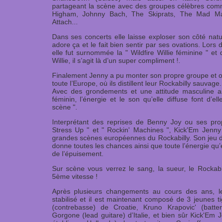
partageant la scène avec des groupes célèbres comm
Higham, Johnny Bach, The Skiprats, The Mad M
Attach...
Dans ses concerts elle laisse exploser son côté natu
adore ça et le fait bien sentir par ses ovations. Lors
elle fut surnommée la " Wildfire Willie féminine " et
Willie, il s’agit là d’un super compliment !.
Finalement Jenny a pu monter son propre groupe et on
toute l’Europe, où ils distillent leur Rockabilly sauvage.
Avec des grondements et une attitude masculine a
féminin, l’énergie et le son qu’elle diffuse font d’el
scène ".
Interprétant des reprises de Benny Joy ou ses pr
Stress Up " et " Rockin' Machines ", Kick'Em Jenny 
grandes scènes européennes du Rockabilly. Son jeu d
donne toutes les chances ainsi que toute l’énergie qu’e
de l’épuisement.
Sur scène vous verrez le sang, la sueur, le Rockabi
5ème vitesse !
Après plusieurs changements au cours des ans, l
stabilisé et il est maintenant composé de 3 jeunes t
(contrebasse) de Croatie, Kruno Krapovic' (batte
Gorgone (lead guitare) d’Italie, et bien sûr Kick'Em Je