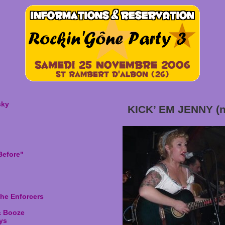
cky
KICK’ EM JENNY (n
"
Before"
he Enforcers
& Booze
ys