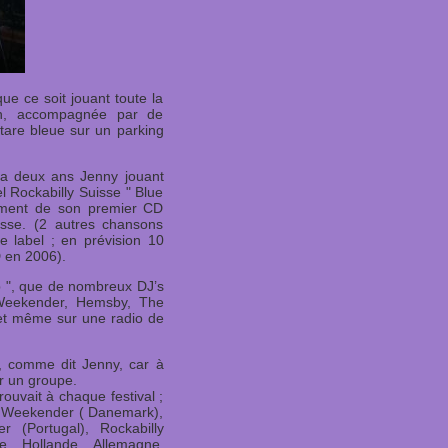
e ce soit jouant toute la
ion, accompagnée par de
are bleue sur un parking
y a deux ans Jenny jouant
l Rockabilly Suisse " Blue
trement de son premier CD
sse. (2 autres chansons
label ; en prévision 10
 en 2006).
p ", que de nombreux DJ’s
y Weekender, Hemsby, The
 et même sur une radio de
 comme dit Jenny, car à
r un groupe.
rouvait à chaque festival ;
k Weekender ( Danemark),
 (Portugal), Rockabilly
e, Hollande, Allemagne,