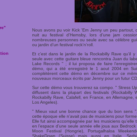
re"
Nous avons pu voir Kick 'Em Jenny un peu partout, qu
nuit au festival d’Hemsby, lors d’une jam cess
nombreuses personnes ou seule avec sa célèbre guit
ou jardin d’un festival rock’n’roll.
ation
Et c’est dans le jardin de la Rockabilly Rave qu’il 
seule avec cette guitare bleue rencontra Juan du labe
Lake Records " ; il lui proposa de faire l’enregis
démo, qui a été enregistré le 1 aout 2004 en Sui
complétèrent cette démo en décembre sur ce même 
nouveaux morceaux écrits par Jenny pour un futur CD
Sur cette démo vous trouverez sa compo. " Stress U
diffusent dans la plupart des festivals (Rockabill
Rockabilly Rave, Calafell, en France, en Allemagne,
Los Angeles).
" Mieux vaut une bonne chance que du bon sens ",
cette époque elle n’avait pas de musiciens pour forme
Elle fut ainsi accompagnée par les musiciens qu’elle t
en l’espace d’une seule année elle joua aux Bedroc
Moon Festival (Hongrie), Portugalhaloa Weekender
ShakeDown (Suisse) mais aussi en Italie, Serbi