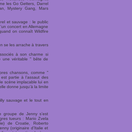
e les Go Getters, Darrel
an, Mystery Gang, Mars
rel et sauvage : le public
 d’un concert en Allemagne
 quand on connaît Wildfire
 se les arrache à travers
ssociés à son charme si
le une véritable " bête de
opres chansons, comme "
est partie à l’assaut des
e scène implacable lui en
lle donne jusqu’à la limite
lly sauvage et le tout en
e groupe de Jenny s’est
igres tueurs : Mario Zvela
rie) de Croatie, Roberto
nny (originaire d’Italie et