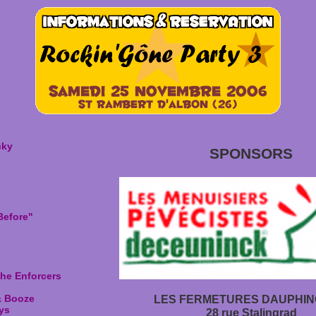
cky
SPONSORS
"
Before"
he Enforcers
& Booze
LES FERMETURES DAUPHIN
ys
28 rue Stalingrad