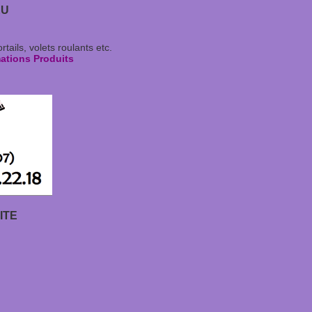
EU
ails, volets roulants etc.
ations Produits
ITE