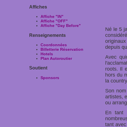
Affiches
Affiche "IN"
Affiche "OFF"
Affiche "Day Before"
Né le 5 j
considér
Renseignements
originaux
Coordonnées
depuis q
Billetterie Réservation
Hotels
Avec qui
Plan Autoroutier
l'acclama
Soutient
roots. Il
hors du m
Sponsors
la countr
Son nom 
artistes, 
ou arrang
En tant 
nombreuse
tant avec