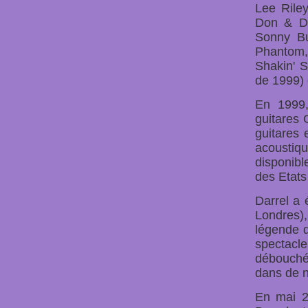
Lee Riley
Don & De
Sonny Bu
Phantom, 
Shakin' S
de 1999) 
En 1999,
guitares G
guitares 
acoustiqu
disponib
des Etats
Darrel a 
Londres),
légende d
spectacl
débouché
dans de n
En mai 2