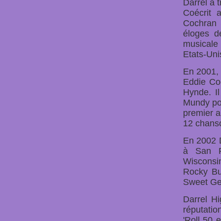
Darrel a 
Coécrit 
Cochran 
éloges de
musicale 
Etats-Uni
En 2001, 
Eddie Coc
Hynde. Il
Mundy pou
premier al
12 chanso
En 2002 D
à San F
Wisconsi
Rocky Bur
Sweet Ge
Darrel Hi
réputatio
'Roll 50 