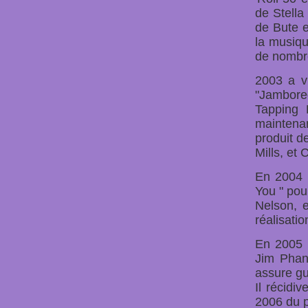
de Stella
de Bute e
la musiqu
de nombr
2003 a v
"Jambore
Tapping 
maintena
produit d
Mills, et 
En 2004 D
You " pou
Nelson, e
réalisatio
En 2005 D
Jim Phant
assure gu
Il récid
2006 du p