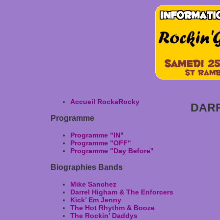
Accueil RockaRocky
DARR
Programme
Programme "IN"
Programme "OFF"
Programme "Day Before"
Biographies Bands
Mike Sanchez
Darrel Higham & The Enforcers
Kick’ Em Jenny
The Hot Rhythm & Booze
The Rockin’ Daddys